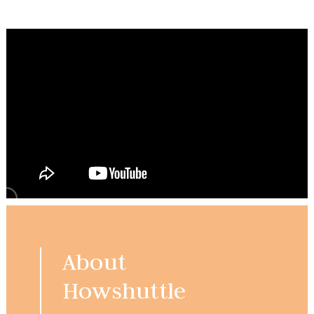
About
Howshuttle