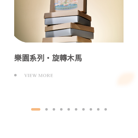
樂園系列‧旋轉木馬
經典滿月油飯禮盒以紅金搭配為設計主軸，象徵
VIEW MORE
喜氣與招財納福，無論送禮給長輩、親友或同事
都體面又得體。