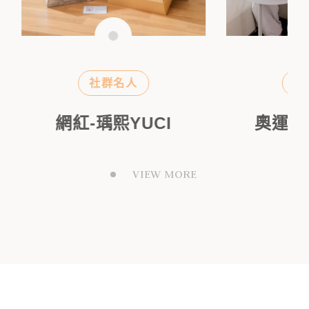
社群名人
明
網紅-瑀熙YUCI
奧運金
VIEW MORE